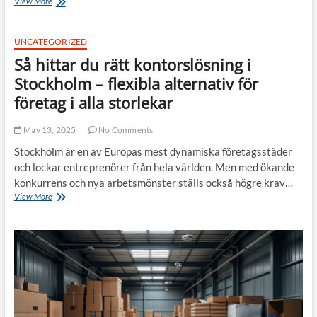
Stockholm
View More
–
Europas
hetaste
UNCATEGORIZED
stad
Så hittar du rätt kontorslösning i
för
startups?
Stockholm – flexibla alternativ för
Därför
företag i alla storlekar
väljer
entreprenörer
att
May 13, 2025
No Comments
etablera
Stockholm är en av Europas mest dynamiska företagsstäder
sig
och lockar entreprenörer från hela världen. Men med ökande
här
konkurrens och nya arbetsmönster ställs också högre krav…
Så
View More
hittar
du
rätt
kontorslösning
i
Stockholm
–
flexibla
alternativ