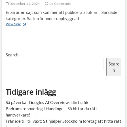
till
December 11, 2024
No Comments
trygg
Eipin är en sajt som kommer att publicera artiklar i blandade
och
kategorier. Sajten är under uppbyggnad
smidig
förvaring
Om
View More
oss
Search
Searc
h
Tidigare inlägg
Så påverkar Googles AI Overviews din trafik
Badrumsrenovering i Huddinge – Så hittar du rätt
hantverkare!
Från idé till tillväxt: Så hjälper Stockholm företag att hitta rätt