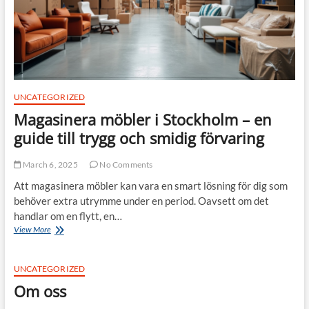
för
företag
i
alla
storlekar
UNCATEGORIZED
Magasinera möbler i Stockholm – en
guide till trygg och smidig förvaring
March 6, 2025
No Comments
Att magasinera möbler kan vara en smart lösning för dig som
behöver extra utrymme under en period. Oavsett om det
handlar om en flytt, en…
Magasinera
View More
möbler
i
Stockholm
UNCATEGORIZED
–
Om oss
en
guide