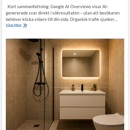
Kort sammanfattning: Google AI Overviews visar AI-
genererade svar direkt i sökresultaten – utan att besökaren
behöver klicka vidare till din sida. Organisk trafik sjunker…
Så
View More
påverkar
Googles
AI
Overviews
din
trafik