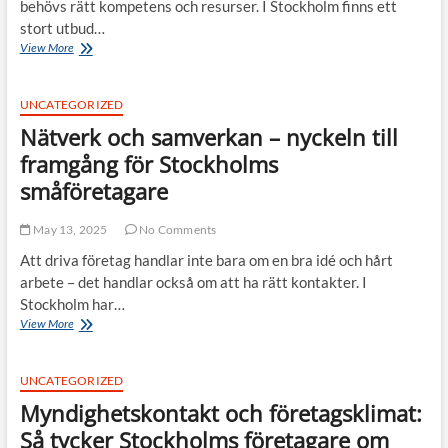
behövs rätt kompetens och resurser. I Stockholm finns ett
stort utbud…
Från
View More
idé
till
tillväxt:
UNCATEGORIZED
Så
Nätverk och samverkan – nyckeln till
hjälper
Stockholm
framgång för Stockholms
företag
småföretagare
att
hitta
rätt
May 13, 2025
No Comments
kompetens
Att driva företag handlar inte bara om en bra idé och hårt
och
arbete – det handlar också om att ha rätt kontakter. I
resurser
Stockholm har…
Nätverk
View More
och samverkan
–
nyckeln
UNCATEGORIZED
till
Myndighetskontakt och företagsklimat:
framgång
för
Så tycker Stockholms företagare om