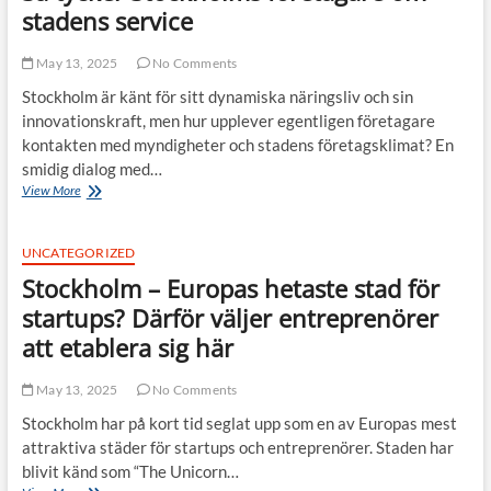
Stockholms
stadens service
småföretagare
May 13, 2025
No Comments
Stockholm är känt för sitt dynamiska näringsliv och sin
innovationskraft, men hur upplever egentligen företagare
kontakten med myndigheter och stadens företagsklimat? En
smidig dialog med…
Myndighetskontakt
View More
och
företagsklimat:
Så
UNCATEGORIZED
tycker
Stockholm – Europas hetaste stad för
Stockholms
företagare
startups? Därför väljer entreprenörer
om
att etablera sig här
stadens
service
May 13, 2025
No Comments
Stockholm har på kort tid seglat upp som en av Europas mest
attraktiva städer för startups och entreprenörer. Staden har
blivit känd som “The Unicorn…