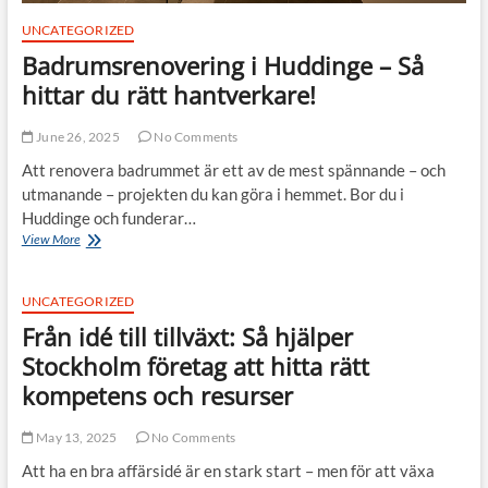
UNCATEGORIZED
Badrumsrenovering i Huddinge – Så
hittar du rätt hantverkare!
June 26, 2025
No Comments
Att renovera badrummet är ett av de mest spännande – och
utmanande – projekten du kan göra i hemmet. Bor du i
Huddinge och funderar…
Badrumsrenovering
View More
i
Huddinge
–
UNCATEGORIZED
Så
Från idé till tillväxt: Så hjälper
hittar
du
Stockholm företag att hitta rätt
rätt
kompetens och resurser
hantverkare!
May 13, 2025
No Comments
Att ha en bra affärsidé är en stark start – men för att växa